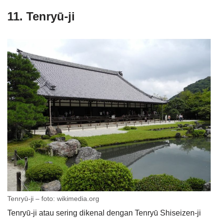
11. Tenryū-ji
Tenryū-ji – foto: wikimedia.org
Tenryū-ji atau sering dikenal dengan Tenryū Shiseizen-ji