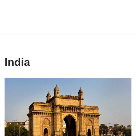
India