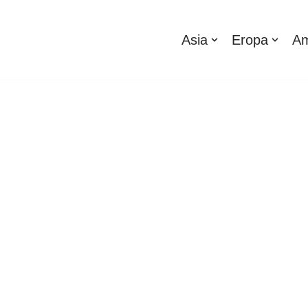
Asia
Eropa
Am