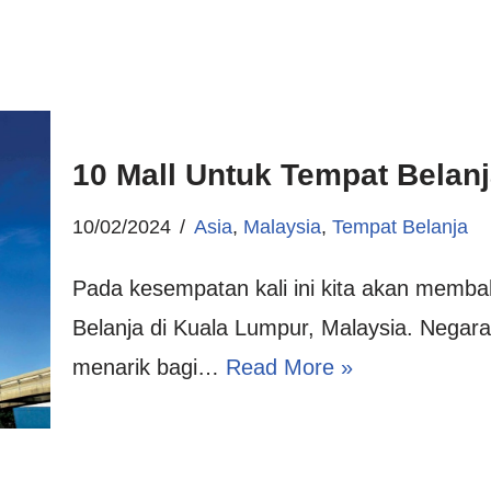
10 Mall Untuk Tempat Belan
10/02/2024
Asia
,
Malaysia
,
Tempat Belanja
Pada kesempatan kali ini kita akan memb
Belanja di Kuala Lumpur, Malaysia. Negara 
menarik bagi…
Read More »