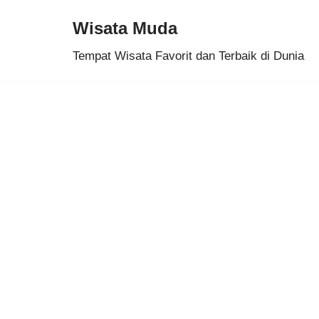
Wisata Muda
Skip
Tempat Wisata Favorit dan Terbaik di Dunia
to
content