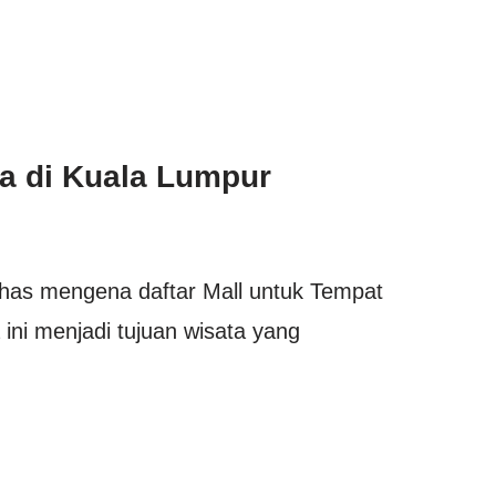
ja di Kuala Lumpur
ahas mengena daftar Mall untuk Tempat
ini menjadi tujuan wisata yang