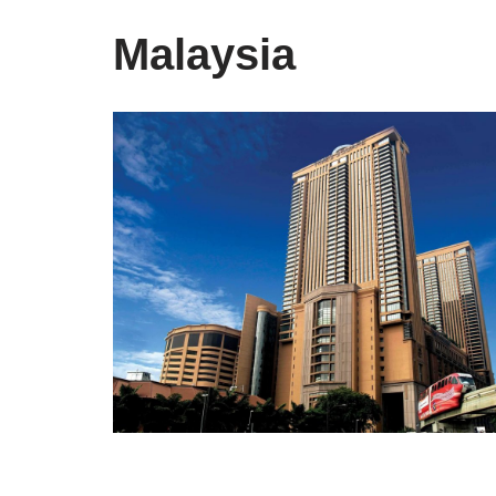
Malaysia