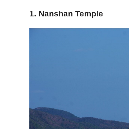
1. Nanshan Temple