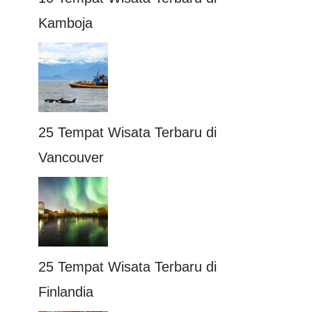
Kamboja
25 Tempat Wisata Terbaru di
Vancouver
25 Tempat Wisata Terbaru di
Finlandia