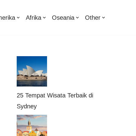
erika
Afrika
Oseania
Other
25 Tempat Wisata Terbaik di
Sydney