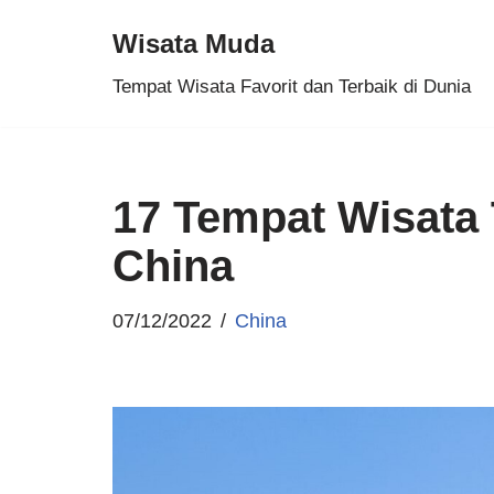
Wisata Muda
Skip
Tempat Wisata Favorit dan Terbaik di Dunia
to
content
17 Tempat Wisata 
China
07/12/2022
China