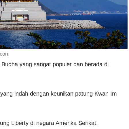
.com
 Budha yang sangat populer dan berada di
a yang indah dengan keunikan patung Kwan Im
atung Liberty di negara Amerika Serikat.