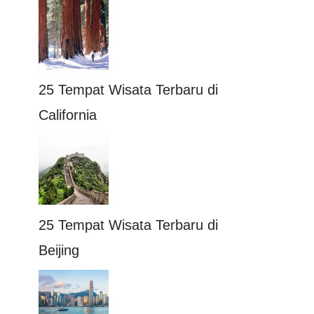
25 Tempat Wisata Terbaru di
California
25 Tempat Wisata Terbaru di
Beijing