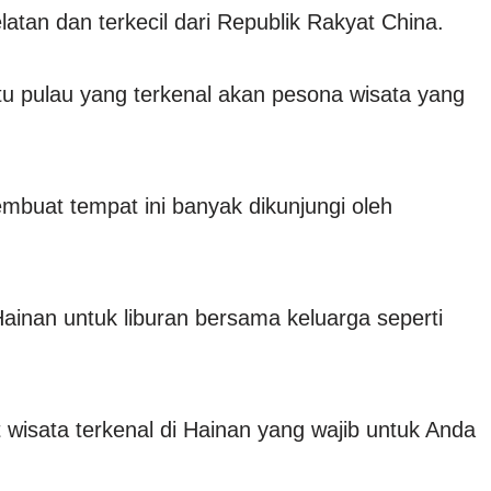
atan dan terkecil dari Republik Rakyat China.
u pulau yang terkenal akan pesona wisata yang
mbuat tempat ini banyak dikunjungi oleh
Hainan untuk liburan bersama keluarga seperti
 wisata terkenal di Hainan yang wajib untuk Anda