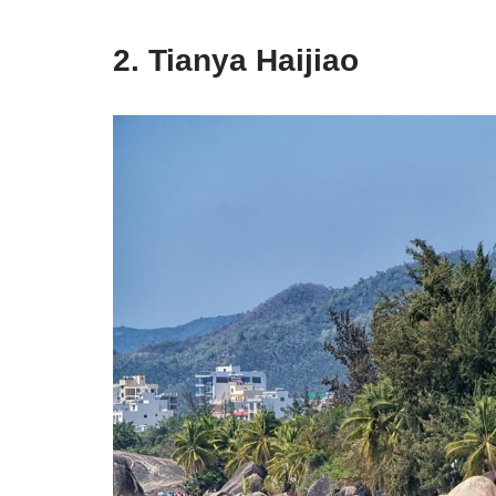
2. Tianya Haijiao