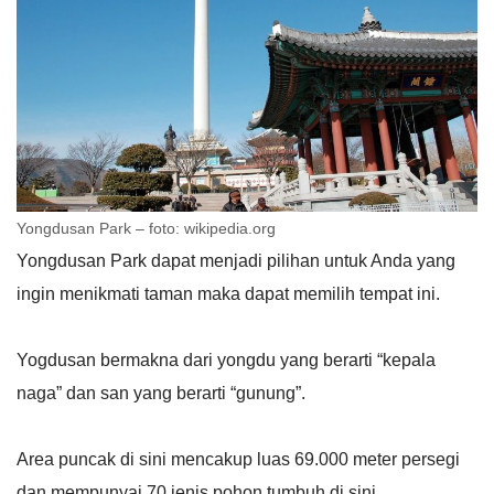
Yongdusan Park – foto: wikipedia.org
Yongdusan Park dapat menjadi pilihan untuk Anda yang
ingin menikmati taman maka dapat memilih tempat ini.
Yogdusan bermakna dari yongdu yang berarti “kepala
naga” dan san yang berarti “gunung”.
Area puncak di sini mencakup luas 69.000 meter persegi
dan mempunyai 70 jenis pohon tumbuh di sini.