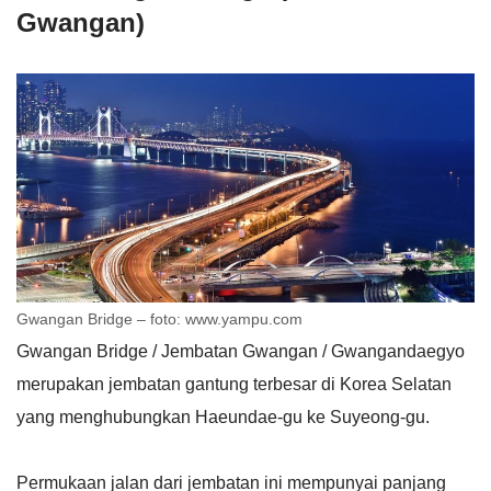
Gwangan)
Gwangan Bridge – foto: www.yampu.com
Gwangan Bridge / Jembatan Gwangan / Gwangandaegyo
merupakan jembatan gantung terbesar di Korea Selatan
yang menghubungkan Haeundae-gu ke Suyeong-gu.
Permukaan jalan dari jembatan ini mempunyai panjang