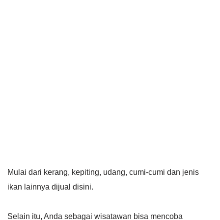
Mulai dari kerang, kepiting, udang, cumi-cumi dan jenis
ikan lainnya dijual disini.
Selain itu, Anda sebagai wisatawan bisa mencoba