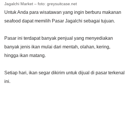
Jagalchi Market – foto: greysuitcase.net
Untuk Anda para wisatawan yang ingin berburu makanan
seafood dapat memilih Pasar Jagalchi sebagai tujuan.
Pasar ini terdapat banyak penjual yang menyediakan
banyak jenis ikan mulai dari mentah, olahan, kering,
hingga ikan matang.
Setiap hari, ikan segar dikirim untuk dijual di pasar terkenal
ini.