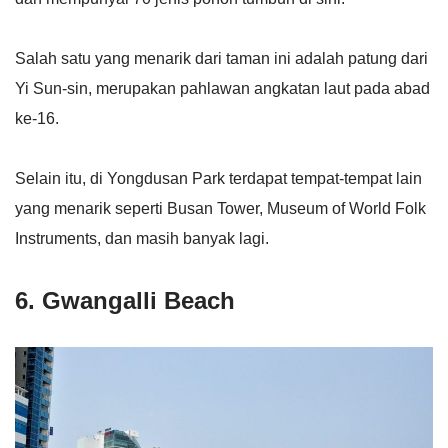
Salah satu yang menarik dari taman ini adalah patung dari
Yi Sun-sin, merupakan pahlawan angkatan laut pada abad
ke-16.
Selain itu, di Yongdusan Park terdapat tempat-tempat lain
yang menarik seperti Busan Tower, Museum of World Folk
Instruments, dan masih banyak lagi.
6. Gwangalli Beach