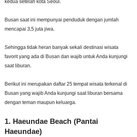
kedua setelah kota Seoul.
Busan saat ini mempunyai penduduk dengan jumlah
mencapai 3,5 juta jiwa.
Sehingga tidak heran banyak sekali destinasi wisata
favorit yang ada di Busan dan wajib untuk Anda kunjungi
saat liburan.
Berikut ini merupakan daftar 25 tempat wisata terkenal di
Busan yang wajib Anda kunjungi saat liburan bersama
dengan teman maupun keluarga.
1. Haeundae Beach (Pantai
Haeundae)