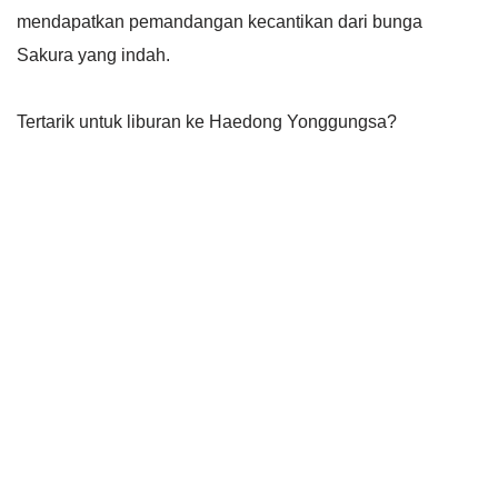
mendapatkan pemandangan kecantikan dari bunga
Sakura yang indah.
Tertarik untuk liburan ke Haedong Yonggungsa?