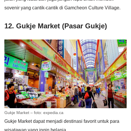
sovenir yang cantik-cantik di Gamcheon Culture Village.
12. Gukje Market (Pasar Gukje)
Gukje Market – foto: expedia.ca
Gukje Market dapat menjadi destinasi favorit untuk para
wisatawan yang ingin belanja.