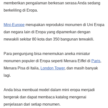
memberikan pengalaman berkesan serasa Anda sedang
berkeliling di Eropa.
Mini-Europe
merupakan reproduksi monumen di Uni Eropa
dan negara lain di Eropa yang dipamerkan dengan
mewakili sekitar 80 kota dan 350 bangunan terwakili.
Para pengunjung bisa menemukan aneka miniatur
monumen populer di Eropa seperti Menara Eiffel di
Paris
,
Menara Pisa di Italia,
London Tower
, dan masih banyak
lagi.
Anda bisa membuat model dalam mini eropa menjadi
bergerak dan dapat membaca katalog mengenai
penjelasan dari setiap monumen.