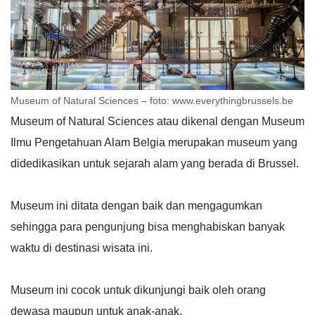
Museum of Natural Sciences – foto: www.everythingbrussels.be
Museum of Natural Sciences atau dikenal dengan Museum
Ilmu Pengetahuan Alam Belgia merupakan museum yang
didedikasikan untuk sejarah alam yang berada di Brussel.
Museum ini ditata dengan baik dan mengagumkan
sehingga para pengunjung bisa menghabiskan banyak
waktu di destinasi wisata ini.
Museum ini cocok untuk dikunjungi baik oleh orang
dewasa maupun untuk anak-anak.