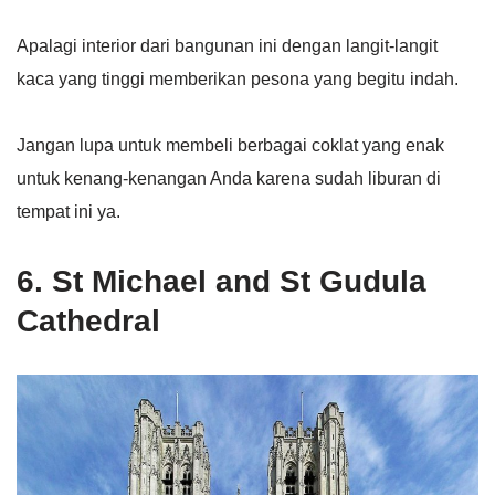
Apalagi interior dari bangunan ini dengan langit-langit
kaca yang tinggi memberikan pesona yang begitu indah.
Jangan lupa untuk membeli berbagai coklat yang enak
untuk kenang-kenangan Anda karena sudah liburan di
tempat ini ya.
6. St Michael and St Gudula
Cathedral