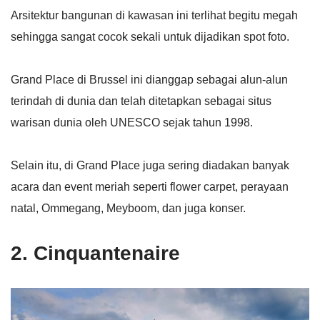
Arsitektur bangunan di kawasan ini terlihat begitu megah
sehingga sangat cocok sekali untuk dijadikan spot foto.
Grand Place di Brussel ini dianggap sebagai alun-alun
terindah di dunia dan telah ditetapkan sebagai situs
warisan dunia oleh UNESCO sejak tahun 1998.
Selain itu, di Grand Place juga sering diadakan banyak
acara dan event meriah seperti flower carpet, perayaan
natal, Ommegang, Meyboom, dan juga konser.
2. Cinquantenaire