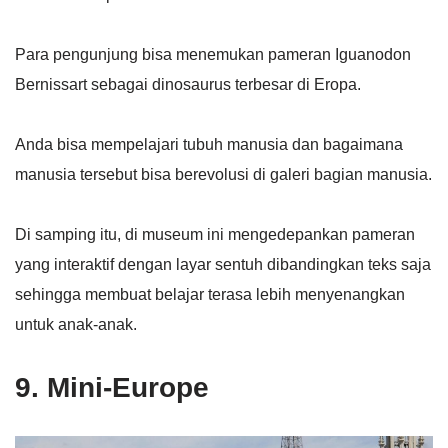
Para pengunjung bisa menemukan pameran Iguanodon
Bernissart sebagai dinosaurus terbesar di Eropa.
Anda bisa mempelajari tubuh manusia dan bagaimana
manusia tersebut bisa berevolusi di galeri bagian manusia.
Di samping itu, di museum ini mengedepankan pameran
yang interaktif dengan layar sentuh dibandingkan teks saja
sehingga membuat belajar terasa lebih menyenangkan
untuk anak-anak.
9. Mini-Europe