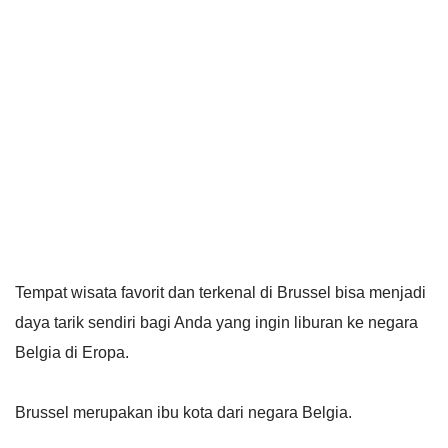
Tempat wisata favorit dan terkenal di Brussel bisa menjadi
daya tarik sendiri bagi Anda yang ingin liburan ke negara
Belgia di Eropa.
Brussel merupakan ibu kota dari negara Belgia.