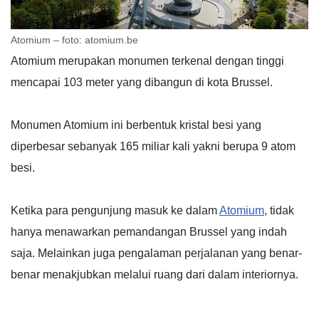
Atomium – foto: atomium.be
Atomium merupakan monumen terkenal dengan tinggi
mencapai 103 meter yang dibangun di kota Brussel.
Monumen Atomium ini berbentuk kristal besi yang
diperbesar sebanyak 165 miliar kali yakni berupa 9 atom
besi.
Ketika para pengunjung masuk ke dalam
Atomium
, tidak
hanya menawarkan pemandangan Brussel yang indah
saja. Melainkan juga pengalaman perjalanan yang benar-
benar menakjubkan melalui ruang dari dalam interiornya.