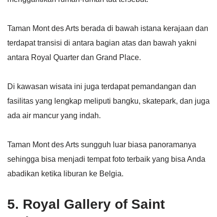
Taman Mont des Arts berada di bawah istana kerajaan dan
terdapat transisi di antara bagian atas dan bawah yakni
antara Royal Quarter dan Grand Place.
Di kawasan wisata ini juga terdapat pemandangan dan
fasilitas yang lengkap meliputi bangku, skatepark, dan juga
ada air mancur yang indah.
Taman Mont des Arts sungguh luar biasa panoramanya
sehingga bisa menjadi tempat foto terbaik yang bisa Anda
abadikan ketika liburan ke Belgia.
5. Royal Gallery of Saint