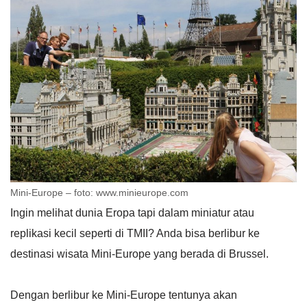
Mini-Europe – foto: www.minieurope.com
Ingin melihat dunia Eropa tapi dalam miniatur atau
replikasi kecil seperti di TMII? Anda bisa berlibur ke
destinasi wisata Mini-Europe yang berada di Brussel.
Dengan berlibur ke Mini-Europe tentunya akan