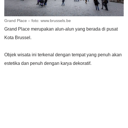
Grand Place – foto: www.brussels.be
Grand Place merupakan alun-alun yang berada di pusat
Kota Brussel.
Objek wisata ini terkenal dengan tempat yang penuh akan
estetika dan penuh dengan karya dekoratif.