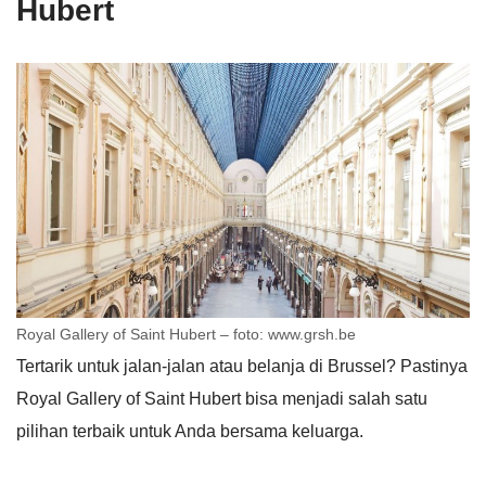
Hubert
Royal Gallery of Saint Hubert – foto: www.grsh.be
Tertarik untuk jalan-jalan atau belanja di Brussel? Pastinya
Royal Gallery of Saint Hubert bisa menjadi salah satu
pilihan terbaik untuk Anda bersama keluarga.