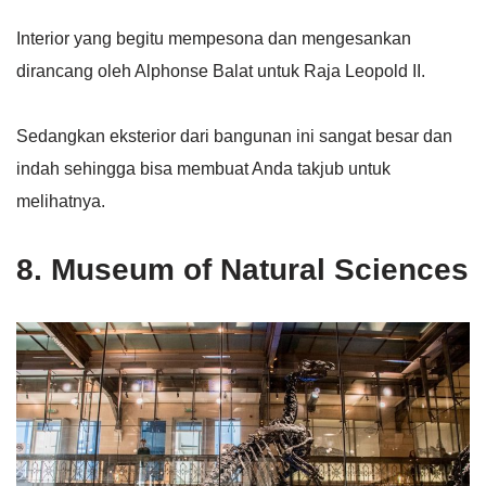
Interior yang begitu mempesona dan mengesankan
dirancang oleh Alphonse Balat untuk Raja Leopold II.
Sedangkan eksterior dari bangunan ini sangat besar dan
indah sehingga bisa membuat Anda takjub untuk
melihatnya.
8. Museum of Natural Sciences