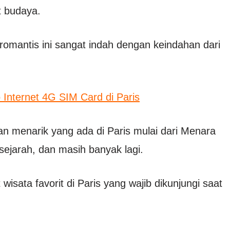
t budaya.
 romantis ini sangat indah dengan keindahan dari
nternet 4G SIM Card di Paris
an menarik yang ada di Paris mulai dari Menara
ejarah, dan masih banyak lagi.
wisata favorit di Paris yang wajib dikunjungi saat