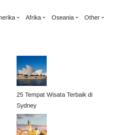
erika
Afrika
Oseania
Other
25 Tempat Wisata Terbaik di
Sydney