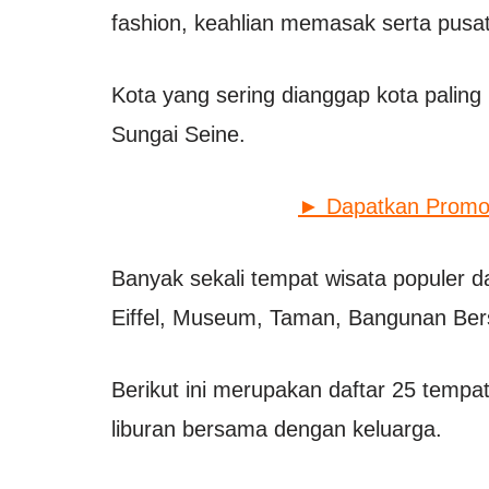
fashion, keahlian memasak serta pusa
Kota yang sering dianggap kota paling
Sungai Seine.
► Dapatkan Promo I
Banyak sekali tempat wisata populer d
Eiffel, Museum, Taman, Bangunan Bers
Berikut ini merupakan daftar 25 tempat 
liburan bersama dengan keluarga.