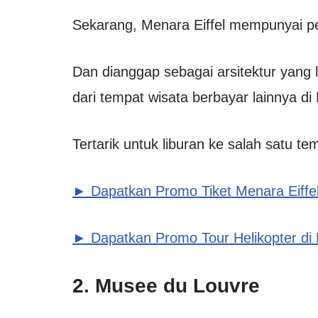
Sekarang, Menara Eiffel mempunyai per
Dan dianggap sebagai arsitektur yang 
dari tempat wisata berbayar lainnya di P
Tertarik untuk liburan ke salah satu tem
► Dapatkan Promo Tiket Menara Eiffe
► Dapatkan Promo Tour Helikopter di 
2. Musee du Louvre