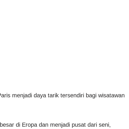
aris menjadi daya tarik tersendiri bagi wisatawan
esar di Eropa dan menjadi pusat dari seni,