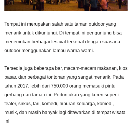
Tempat ini merupakan salah satu taman outdoor yang
menarik untuk dikunjungi. Di tempat ini pengunjung bisa
menemukan berbagai festival terkenal dengan suasana
outdoor menggunakan lampu warna-warni.
Tersedia juga beberapa bar, macam-macam makanan, kios
pasar, dan berbagai tontonan yang sangat menarik. Pada
tahun 2017, lebih dari 750.000 orang memasuki pintu
gerbang dari taman ini. Pertunjukan yang keren seperti
teater, sirkus, tari, komedi, hiburan keluarga, komedi,
musik, dan masih banyak lagi ditawarkan di tempat wisata
ini.