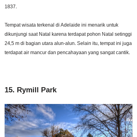
1837.
Tempat wisata terkenal di Adelaide ini menarik untuk
dikunjungi saat Natal karena terdapat pohon Natal setinggi
24,5 m di bagian utara alun-alun. Selain itu, tempat ini juga
terdapat air mancur dan pencahayaan yang sangat cantik.
15. Rymill Park