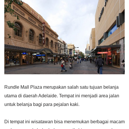
Rundle Mall Plaza merupakan salah satu tujuan belanja
utama di daerah Adelaide. Tempat ini menjadi area jalan
untuk belanja bagi para pejalan kaki.
Di tempat ini wisatawan bisa menemukan berbagai macam