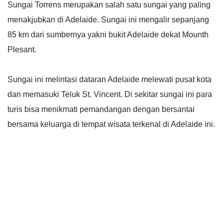
Sungai Torrens merupakan salah satu sungai yang paling
menakjubkan di Adelaide. Sungai ini mengalir sepanjang
85 km dari sumbernya yakni bukit Adelaide dekat Mounth
Plesant.
Sungai ini melintasi dataran Adelaide melewati pusat kota
dan memasuki Teluk St. Vincent. Di sekitar sungai ini para
turis bisa menikmati pemandangan dengan bersantai
bersama keluarga di tempat wisata terkenal di Adelaide ini.