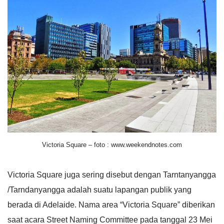
Victoria Square – foto : www.weekendnotes.com
Victoria Square juga sering disebut dengan Tarntanyangga
/Tarndanyangga adalah suatu lapangan publik yang
berada di Adelaide. Nama area “Victoria Square” diberikan
saat acara Street Naming Committee pada tanggal 23 Mei