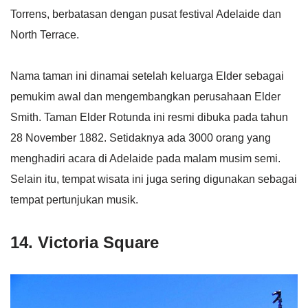
Torrens, berbatasan dengan pusat festival Adelaide dan
North Terrace.
Nama taman ini dinamai setelah keluarga Elder sebagai
pemukim awal dan mengembangkan perusahaan Elder
Smith. Taman Elder Rotunda ini resmi dibuka pada tahun
28 November 1882. Setidaknya ada 3000 orang yang
menghadiri acara di Adelaide pada malam musim semi.
Selain itu, tempat wisata ini juga sering digunakan sebagai
tempat pertunjukan musik.
14. Victoria Square