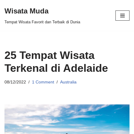
Wisata Muda
Skip
Tempat Wisata Favorit dan Terbaik di Dunia
to
content
25 Tempat Wisata
Terkenal di Adelaide
08/12/2022
1 Comment
Australia