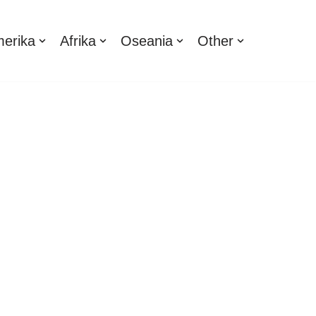
erika
Afrika
Oseania
Other