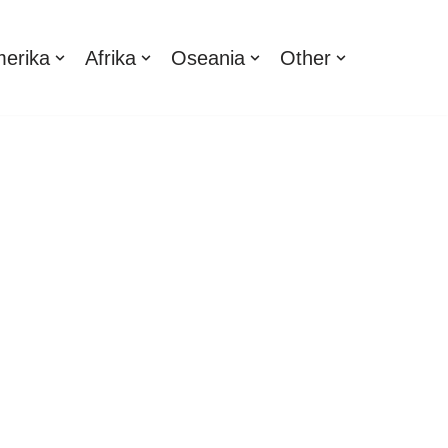
erika
Afrika
Oseania
Other