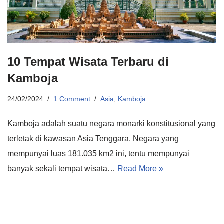
10 Tempat Wisata Terbaru di
Kamboja
24/02/2024
1 Comment
Asia
,
Kamboja
Kamboja adalah suatu negara monarki konstitusional yang
terletak di kawasan Asia Tenggara. Negara yang
mempunyai luas 181.035 km2 ini, tentu mempunyai
banyak sekali tempat wisata…
Read More »