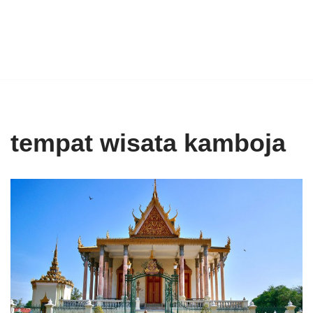
tempat wisata kamboja