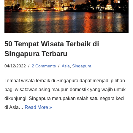
50 Tempat Wisata Terbaik di
Singapura Terbaru
04/12/2022
2 Comments
Asia
,
Singapura
Tempat wisata terbaik di Singapura dapat menjadi pilihan
bagi wisatawan asing maupun domestik yang wajib untuk
dikunjungi. Singapura merupakan salah satu negara kecil
di Asia…
Read More »