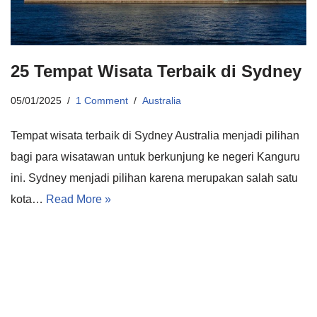
25 Tempat Wisata Terbaik di Sydney
05/01/2025
1 Comment
Australia
Tempat wisata terbaik di Sydney Australia menjadi pilihan
bagi para wisatawan untuk berkunjung ke negeri Kanguru
ini. Sydney menjadi pilihan karena merupakan salah satu
kota…
Read More »