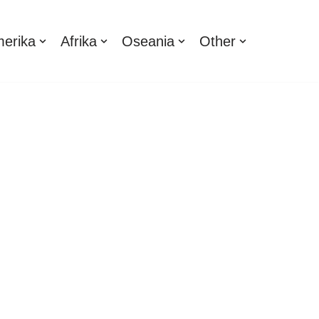
erika
Afrika
Oseania
Other