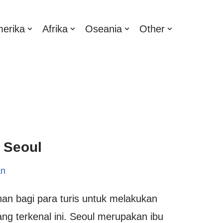
erika
Afrika
Oseania
Other
 Seoul
an
ihan bagi para turis untuk melakukan
ang terkenal ini. Seoul merupakan ibu